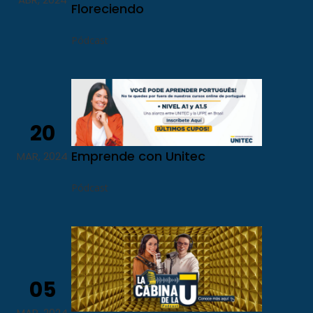
Floreciendo
Pódcast
20
Emprende con Unitec
MAR, 2024
Pódcast
05
MAR, 2024